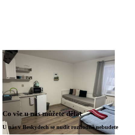
Co vše u nás můžete dělat
U nás v Beskydech se nudit rozhodně nebudete