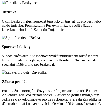
Turistika
Okolí Beskyd nabízí nespočet turistických tras, ať už pro pěší nebo
cyklo turistiku. Procházku na Pustevny můžete spojit s jízdou
lanovkou nebo koloběžkou do Trojanovic.
Sportovní aktivity
V nedalekém areálu je možnost využít multifuknční hřiště k hraní
tenisu, fotbalu, nohejbalu, volejbalu či floorbalu. Nachází se zde i
speciální hřiště přímo pro basketbal.
Zábava pro děti
Pokud děti neholdují míčovým sportům, nedaleko je hřiště na tzv.
Adventure golf, což přináší spojení klasického golfu s minigolfem.
Jedná se o skvělou zábavu pro děti i dospělé. V areálu Zavadilka si
děti mohou hrát i na venkovních dětském hřišti či lanové pyramidě.