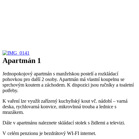
Apartmán 1
Jednopokojový apartmán s manželskou postelí a rozkládací
pohovkou pro další 2 osoby. Apartmán má vlastní koupelnu se
sprchovým koutem a záchodem. K dispozici jsou ručníky a toaletní
potřeby.
K vaření lze využít zařízený kuchyňský kout vč. nádobí – varná
deska, rychlovarná konvice, mikrovlnná trouba a lednice s
mrazákem.
Dále v apartmánu naleznete skládací stolek s židlemi a televizi.
V celém penzionu je bezdrátový WI-FI internet.