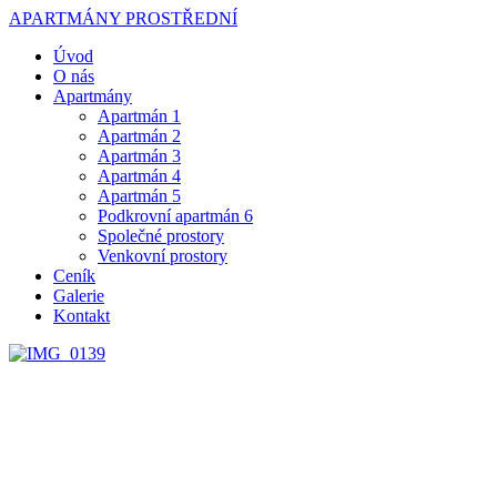
APARTMÁNY PROSTŘEDNÍ
Úvod
O nás
Apartmány
Apartmán 1
Apartmán 2
Apartmán 3
Apartmán 4
Apartmán 5
Podkrovní apartmán 6
Společné prostory
Venkovní prostory
Ceník
Galerie
Kontakt